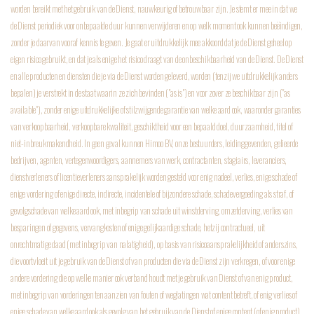
worden bereikt met het gebruik van de Dienst, nauwkeurig of betrouwbaar zijn. Je stemt er mee in dat we
de Dienst periodiek voor onbepaalde duur kunnen verwijderen en op welk moment ook kunnen beëindigen,
zonder je daarvan vooraf kennis te geven. Je gaat er uitdrukkelijk mee akkoord dat je de Dienst geheel op
eigen risico gebruikt, en dat je als enige het risico draagt van de onbeschikbaarheid van de Dienst. De Dienst
en alle producten en diensten die je via de Dienst worden geleverd, worden (tenzij we uitdrukkelijk anders
bepalen) je verstrekt in de staat waarin ze zich bevinden ("as is") en voor zover ze beschikbaar zijn ("as
available"), zonder enige uitdrukkelijke of stilzwijgende garantie van welke aard ook, waaronder garanties
van verkoopbaarheid, verkoopbare kwaliteit, geschiktheid voor een bepaald doel, duurzaamheid, titel of
niet-inbreukmakendheid. In geen geval kunnen Himoo BV, onze bestuurders, leidinggevenden, gelieerde
bedrijven, agenten, vertegenwoordigers, aannemers van werk, contractanten, stagiairs, leveranciers,
dienstverleners of licentieverleners aansprakelijk worden gesteld voor enig nadeel, verlies, enige schade of
enige vordering of enige directe, indirecte, incidentele of bijzondere schade, schadevergoeding als straf, of
gevolgschade van welke aard ook, met inbegrip van schade uit winstderving, omzetderving, verlies van
besparingen of gegevens, vervangkosten of enige gelijkaardige schade, hetzij contractueel, uit
onrechtmatige daad (met inbegrip van nalatigheid), op basis van risicoaansprakelijkheid of anderszins,
die voortvloeit uit je gebruik van de Dienst of van producten die via de Dienst zijn verkregen, of voor enige
andere vordering die op welke manier ook verband houdt met je gebruik van Dienst of van enig product,
met inbegrip van vorderingen ten aanzien van fouten of weglatingen wat content betreft, of enig verlies of
enige schade van welke aard ook als gevolg van het gebruik van de Dienst of enige content (of enig product)