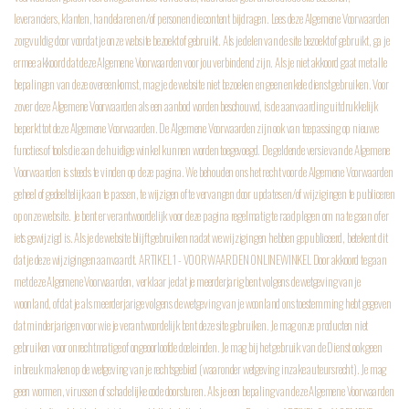
leveranciers, klanten, handelaren en/of personen die content bijdragen. Lees deze Algemene Voorwaarden
zorgvuldig door voordat je onze website bezoekt of gebruikt. Als je delen van de site bezoekt of gebruikt, ga je
ermee akkoord dat deze Algemene Voorwaarden voor jou verbindend zijn. Als je niet akkoord gaat met alle
bepalingen van deze overeenkomst, mag je de website niet bezoeken en geen enkele dienst gebruiken. Voor
zover deze Algemene Voorwaarden als een aanbod worden beschouwd, is de aanvaarding uitdrukkelijk
beperkt tot deze Algemene Voorwaarden. De Algemene Voorwaarden zijn ook van toepassing op nieuwe
functies of tools die aan de huidige winkel kunnen worden toegevoegd. De geldende versie van de Algemene
Voorwaarden is steeds te vinden op deze pagina. We behouden ons het recht voor de Algemene Voorwaarden
geheel of gedeeltelijk aan te passen, te wijzigen of te vervangen door updates en/of wijzigingen te publiceren
op onze website. Je bent er verantwoordelijk voor deze pagina regelmatig te raadplegen om na te gaan of er
iets gewijzigd is. Als je de website blijft gebruiken nadat we wijzigingen hebben gepubliceerd, betekent dit
dat je deze wijzigingen aanvaardt.
ARTIKEL 1 - VOORWAARDEN ONLINEWINKEL
Door akkoord te gaan
met deze Algemene Voorwaarden, verklaar je dat je meerderjarig bent volgens de wetgeving van je
woonland, of dat je als meerderjarige volgens de wetgeving van je woonland ons toestemming hebt gegeven
dat minderjarigen voor wie je verantwoordelijk bent deze site gebruiken. Je mag onze producten niet
gebruiken voor onrechtmatige of ongeoorloofde doeleinden. Je mag bij het gebruik van de Dienst ook geen
inbreuk maken op de wetgeving van je rechtsgebied (waaronder wetgeving inzake auteursrecht). Je mag
geen wormen, virussen of schadelijke code doorsturen. Als je een bepaling van deze Algemene Voorwaarden