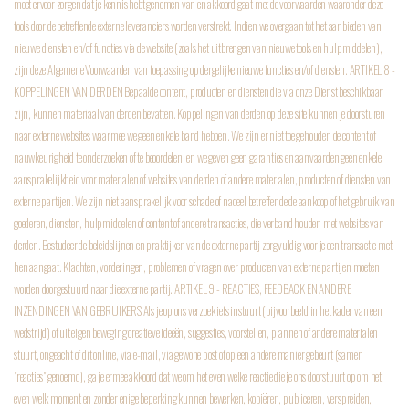
moet ervoor zorgen dat je kennis hebt genomen van en akkoord gaat met de voorwaarden waaronder deze
tools door de betreffende externe leveranciers worden verstrekt. Indien we overgaan tot het aanbieden van
nieuwe diensten en/of functies via de website (zoals het uitbrengen van nieuwe tools en hulpmiddelen),
zijn deze Algemene Voorwaarden van toepassing op dergelijke nieuwe functies en/of diensten.
ARTIKEL 8 -
KOPPELINGEN VAN DERDEN
Bepaalde content, producten en diensten die via onze Dienst beschikbaar
zijn, kunnen materiaal van derden bevatten. Koppelingen van derden op deze site kunnen je doorsturen
naar externe websites waarmee we geen enkele band hebben. We zijn er niet toe gehouden de content of
nauwkeurigheid te onderzoeken of te beoordelen, en we geven geen garanties en aanvaarden geen enkele
aansprakelijkheid voor materialen of websites van derden of andere materialen, producten of diensten van
externe partijen. We zijn niet aansprakelijk voor schade of nadeel betreffende de aankoop of het gebruik van
goederen, diensten, hulpmiddelen of content of andere transacties, die verband houden met websites van
derden. Bestudeer de beleidslijnen en praktijken van de externe partij zorgvuldig voor je een transactie met
hen aangaat. Klachten, vorderingen, problemen of vragen over producten van externe partijen moeten
worden doorgestuurd naar die externe partij.
ARTIKEL 9 - REACTIES, FEEDBACK EN ANDERE
INZENDINGEN VAN GEBRUIKERS
Als je op ons verzoek iets instuurt (bijvoorbeeld in het kader van een
wedstrijd) of uit eigen beweging creatieve ideeën, suggesties, voorstellen, plannen of andere materialen
stuurt, ongeacht of dit online, via e-mail, via gewone post of op een andere manier gebeurt (samen
"reacties" genoemd), ga je ermee akkoord dat we om het even welke reactie die je ons doorstuurt op om het
even welk moment en zonder enige beperking kunnen bewerken, kopiëren, publiceren, verspreiden,