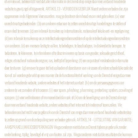
of vernieuwd, betekent dit niet dat alle informatie in de Dienst of op enige daarmee verband houdende
website is gewijzigd of bijgewerkt.
ARTIKEL 13 - VERBODEN GEBRUIK
Naast andere verboden die zijn
opgenomen in de Algemene Voorwaarden, mag je de site en de inhoud ervan niet gebruiken:
(a) voor
onrechtmatige doeleinden; (b) om anderen ertoe aan te zetten onrechtmatige handelingen te stellen of
eraan deel te nemen; (c) om inbreuk te maken op internationale, nationale of lokale wet- en regelgeving;
(d) om inbreuk te maken op onze intellectuele eigendomsrechten of op de intellectuele eigendomsrechten
van anderen; (e) om mensen lastig te vallen, te beledigen, te beschadigen, in diskrediet te brengen, te
belasteren, te kleineren, te intimideren of te discrimineren op basis van gender, seksuele gerichtheid,
religie, etnische of nationale origine, ras, leeftijd of beperking; (f) om onjuiste of misleidende informatie
door te sturen;
(g) om over te gaan tot het uploaden of doorsturen van virussen of andere schadelijke code die
kan of zal worden gebruikt op een manier die de functionaliteit of werking van de Dienst of enige daarmee
verband houdende website, andere websites of het internet aantast; (h) om de persoonsgegevens van
anderen te verzamelen of te traceren; (i) voor spam, phishing, pharming, pretexting, spiders, crawling of
scrapen; (j) voor welk obsceen of immoreel doel dan ook; of (k) om de beveiliging van de Dienst of enige
daarmee verband houdende website, andere websites of het internet te hinderen of te omzeilen. We
behouden ons het recht voor je gebruik van de Dienst of van enige daarmee verband houdende website stop
te zetten op grond van deze bepaling over verboden gebruik.
ARTIKEL 14 - UITSLUITING VAN GARANTIE;
AANSPRAKELIJKHEIDSBEPERKINGEN
We garanderen niet dat onze Dienst tijdens je gebruik zonder
onderbreking, tijdig, beveiligd of vrij van fouten zal zijn. We garanderen niet dat de resultaten die kunnen