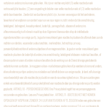
vertalen en anderszins kunnen gebruiken. We zijn er niet toe verplicht (1) welke reactie dan ook
vertrouwelijk te houden; (2) een vergoeding te betalen voor welke reactie dan ook; of (3) welke reactie dan
ook te beantwoorden. Zonder dat we daartoe verplicht zijn, kunnen we overgaan tot het controleren,
bewerken of verwijderen van content waarvan we naar eigen inzicht vinden dat die onrechtmatig,
beledigend, bedreigend, kwaadsprekend, lasterlijk, pornografisch, obsceen of anderszins
afkeurenswaardig is of inbreuk maakt op deze Algemene Voorwaarden of op de intellectuele
eigendomsrechten van enige partij. Je gaat ermee akkoord geen reacties te plaatsen die afbreuk doen aan de
rechten van derden, waaronder auteursrechten, merkrechten, het recht op privacy,
persoonlijkheidsrechten of andere subjectieve of vermogensrechten. Je gaat er verder mee akkoord geen
reacties te plaatsen die lasterlijk of anderszins onrechtmatig, beledigend of obsceen materiaal bevatten, of
die computervirussen of andere malware bevatten die de werking van de Dienst of enige gerelateerde
website kunnen aantasten. Je mag geen valse e-mailadressen gebruiken of je voordoen als iemand anders,
of ons of externe partijen anderszins misleiden wat betreft de bron van enige reactie. Je bent zelf als enige
verantwoordelijk voor alle reacties die je plaatst en voor de nauwkeurigheid ervan. We aanvaarden geen
enkele verantwoordelijkheid of aansprakelijkheid voor reacties die door jou of enige externe partij worden
geplaatst.
ARTIKEL 10 - PERSOONSGEGEVENS
Ons Privacybeleid regelt hoe we persoonsgegevens
verzamelen en gebruiken. Lees ons Privacybeleid hier .
ARTIKEL 11 - BOETE BIJ HET NIET KOMEN
OPDAGEN OP AFSPRAAK ZONDER 24 UUR VAN TEVOREN AF TE ZEGGEN
Indien een gebruiker een
afspraak heeft gemaakt met Himoo BV en niet komt opdagen zonder minimaal 24 uur van tevoren de