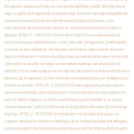
die is geplaatst, doorgestuurd of anderszins via de Dienst ter beschikking is gesteld, zelfs indien we op de
hoogte zijn gesteld van de mogelijkheid van dergelijke schade. Omdat het in sommige rechtsgebieden niet
is toegestaan de aansprakelijkheid voor incidentele schade of gevolgschade te beperken, is onze
aansprakelijkheid voor dergelijke schade beperkt in de ruimste mogelijke mate waarin dit wettelijk is
toegestaan.
ARTIKEL 15 - VRIJWARING
Je stemt ermee in Himoo BV en onze moedermaatschappij,
dochtermaatschappijen, gelieerde bedrijven, partners, bestuurders, leidinggevenden, (handels)agenten,
aannemers van werk, contractanten, licentieverleners, dienstverleners, onderaannemers, leveranciers,
stagiairs en werknemers te vrijwaren en te verdedigen tegen en schadeloos te stellen voor om het even welke
vordering of eis van een derde, met inbegrip van voor redelijke vergoedingen voor rechtsbijstand, die
voortvloeit uit de niet-nakoming door jou van deze Algemene Voorwaarden of van de documenten die daarin
door verwijzing zijn opgenomen, of uit een inbreuk door jou op enige bepaling van wet- of regelgeving of op
de rechten van een derde.
ARTIKEL 16 - SCHEIDBAARHEID
Indien enige bepaling van deze Algemene
Voorwaarden onrechtmatig, nietig of onafdwingbaar is, blijft deze bepaling in de ruimst mogelijke mate
waarin dit wettelijk is toegestaan van kracht en wordt die bepaling geacht scheidbaar te zijn van deze
Algemene Voorwaarden, zonder dat dit afbreuk doet aan de geldigheid en afdwingbaarheid van de overige
bepalingen.
ARTIKEL 17 - BEËINDIGING
De verbintenissen en verplichtingen die de partijen zijn
aangegaan voorafgaand aan de datum van beëindiging, blijven in alle gevallen gelden na de beëindiging
van deze overeenkomst. Deze Algemene Voorwaarden blijven van kracht tot zij door jou of door ons worden