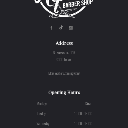
Address
Brusselsestraat 107
3000 Leuven
More locations coming soon!
Opening Hours
Monday:
Closed
Tuesday:
10:00 – 19:00
Wednesday:
10:00 – 19:00