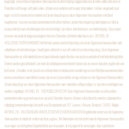
opgezegd. Je kunt deze Algemene Voorwaarden te allen tijde opzeggen door ons te laten weten dat je onze
Diensten niet langer wilt gebruiken, of door onze website niet langer te bezoeken. Indien we geheel naar
eigen inzicht menen of vermoeden dat je een bepaling van deze Algemene Voorwaarden niet bent
nagekomen, kunnen we deze overeenkomst te allen tijde en zonder kennisgeving beëindigen en blijf je
aansprakelijk voor alle bedragen die verschuldigd zijn tot en met de datum van beëindiging. Daarnaast
kunnen we je ook de toegang weigeren tot onze Diensten (of tot een deel daarvan).
ARTIKEL 18 -
VOLLEDIGE OVEREENKOMST
Het feit dat we een recht of bepaling van deze Algemene Voorwaarden niet
uitoefenen of niet afdwingen, houdt geen afstand in van dit recht of van deze bepaling. Deze Algemene
Voorwaarden en alle beleidslijnen of operationele regels die door ons op deze website of met betrekking tot de
Dienst worden gepubliceerd, vormen de volledige overeenkomst tussen jou en ons en bepalen je gebruik van
de Dienst. Ze treden in de plaats van alle eerdere en bestaande mondelinge en schriftelijke overeenkomsten,
communicaties en voorstellen tussen jou en ons (waaronder vorige versies van de Algemene Voorwaarden).
Als een bepaling van deze Algemene Voorwaarden voor meerdere uitleg vatbaar is, kan deze niet tegen ons
worden uitgelegd.
ARTIKEL 19 - TOEPASSELIJK RECHT
Deze Algemene Voorwaarden en alle andere
overeenkomsten op grond waarvan we je de Diensten leveren, dienen uitsluitend te worden uitgevoerd en
uitgelegd overeenkomstig het recht van Brusselsestraat 107, Leuven, Vlaams-Brabant, 3000, België.
ARTIKEL 20 - WIJZIGINGEN VAN DEZE SERVICEVOORWAARDEN
De geldende versie van de Algemene
Voorwaarden is steeds te vinden op deze pagina. We behouden ons het recht voor de Algemene Voorwaarden
naar eigen inzicht geheel of gedeeltelijk aan te passen, te wijzigen of te vervangen, door updates en