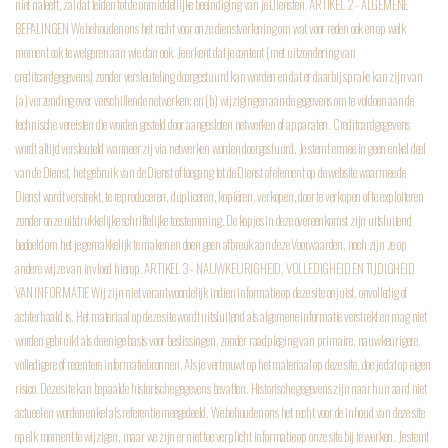
niet naleeft, zal dat leiden tot de onmiddellijke beëindiging van je Diensten.
ARTIKEL 2 - ALGEMENE
BEPALINGEN
We behouden ons het recht voor onze dienstverlening om wat voor reden ook en op welk
moment ook te weigeren aan wie dan ook. Je erkent dat je content (met uitzondering van
creditcardgegevens) zonder versleuteling doorgestuurd kan worden en dat er daarbij sprake kan zijn van
(a) verzending over verschillende netwerken; en (b) wijzigingen aan de gegevens om te voldoen aan de
technische vereisten die worden gesteld door aangesloten netwerken of apparaten. Creditcardgegevens
wordt altijd versleuteld wanneer zij via netwerken worden doorgestuurd. Je stemt ermee in geen enkel deel
van de Dienst, het gebruik van de Dienst of toegang tot de Dienst of element op de website waarmee de
Dienst wordt verstrekt, te reproduceren, dupliceren, kopiëren, verkopen, door te verkopen of te exploiteren
zonder onze uitdrukkelijke schriftelijke toestemming. De kopjes in deze overeenkomst zijn uitsluitend
bedoeld om het je gemakkelijk te maken en doen geen afbreuk aan deze Voorwaarden, noch zijn ze op
andere wijze van invloed hierop.
ARTIKEL 3 - NAUWKEURIGHEID, VOLLEDIGHEID EN TIJDIGHEID
VAN INFORMATIE
Wij zijn niet verantwoordelijk indien informatie op deze site onjuist, onvolledig of
achterhaald is. Het materiaal op deze site wordt uitsluitend als algemene informatie verstrekt en mag niet
worden gebruikt als de enige basis voor beslissingen, zonder raadpleging van primaire, nauwkeurigere,
volledigere of recentere informatiebronnen. Als je vertrouwt op het materiaal op deze site, doe je dat op eigen
risico. Deze site kan bepaalde historische gegevens bevatten. Historische gegevens zijn naar hun aard niet
actueel en worden enkel als referentie meegedeeld. We behouden ons het recht voor de inhoud van deze site
op elk moment te wijzigen, maar we zijn er niet toe verplicht informatie op onze site bij te werken. Je stemt