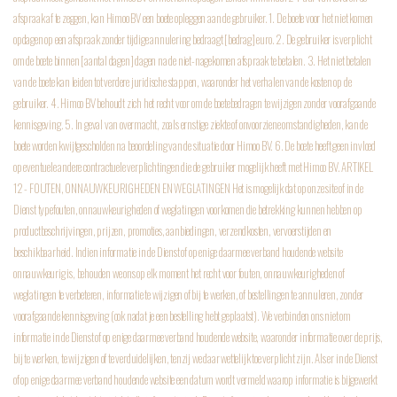
afspraak af te zeggen, kan Himoo BV een boete opleggen aan de gebruiker.
1. De boete voor het niet komen
opdagen op een afspraak zonder tijdige annulering bedraagt [bedrag] euro.
2. De gebruiker is verplicht
om de boete binnen [aantal dagen] dagen na de niet-nagekomen afspraak te betalen.
3. Het niet betalen
van de boete kan leiden tot verdere juridische stappen, waaronder het verhalen van de kosten op de
gebruiker.
4. Himoo BV behoudt zich het recht voor om de boetebedragen te wijzigen zonder voorafgaande
kennisgeving.
5. In geval van overmacht, zoals ernstige ziekte of onvoorziene omstandigheden, kan de
boete worden kwijtgescholden na beoordeling van de situatie door Himoo BV.
6. De boete heeft geen invloed
op eventuele andere contractuele verplichtingen die de gebruiker mogelijk heeft met Himoo BV.
ARTIKEL
12 - FOUTEN, ONNAUWKEURIGHEDEN EN WEGLATINGEN
Het is mogelijk dat op onze site of in de
Dienst typefouten, onnauwkeurigheden of weglatingen voorkomen die betrekking kunnen hebben op
productbeschrijvingen, prijzen, promoties, aanbiedingen, verzendkosten, vervoerstijden en
beschikbaarheid. Indien informatie in de Dienst of op enige daarmee verband houdende website
onnauwkeurig is, behouden we ons op elk moment het recht voor fouten, onnauwkeurigheden of
weglatingen te verbeteren, informatie te wijzigen of bij te werken, of bestellingen te annuleren, zonder
voorafgaande kennisgeving (ook nadat je een bestelling hebt geplaatst). We verbinden ons niet om
informatie in de Dienst of op enige daarmee verband houdende website, waaronder informatie over de prijs,
bij te werken, te wijzigen of te verduidelijken, tenzij we daar wettelijk toe verplicht zijn. Als er in de Dienst
of op enige daarmee verband houdende website een datum wordt vermeld waarop informatie is bijgewerkt