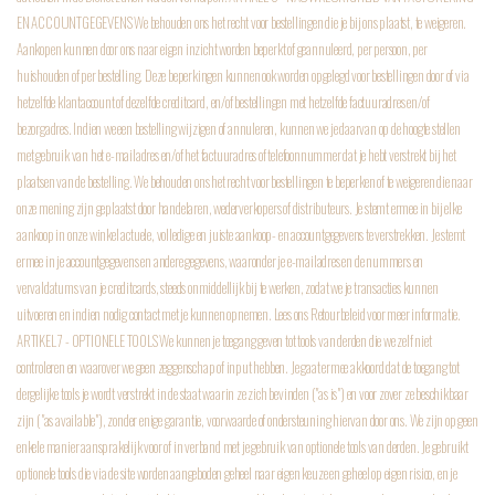
EN ACCOUNTGEGEVENS
We behouden ons het recht voor bestellingen die je bij ons plaatst, te weigeren.
Aankopen kunnen door ons naar eigen inzicht worden beperkt of geannuleerd, per persoon, per
huishouden of per bestelling. Deze beperkingen kunnen ook worden opgelegd voor bestellingen door of via
hetzelfde klantaccount of dezelfde creditcard, en/of bestellingen met hetzelfde factuuradres en/of
bezorgadres. Indien we een bestelling wijzigen of annuleren, kunnen we je daarvan op de hoogte stellen
met gebruik van het e-mailadres en/of het factuuradres of telefoonnummer dat je hebt verstrekt bij het
plaatsen van de bestelling. We behouden ons het recht voor bestellingen te beperken of te weigeren die naar
onze mening zijn geplaatst door handelaren, wederverkopers of distributeurs. Je stemt ermee in bij elke
aankoop in onze winkel actuele, volledige en juiste aankoop- en accountgegevens te verstrekken. Je stemt
ermee in je accountgegevens en andere gegevens, waaronder je e-mailadres en de nummers en
vervaldatums van je creditcards, steeds onmiddellijk bij te werken, zodat we je transacties kunnen
uitvoeren en indien nodig contact met je kunnen opnemen. Lees ons Retourbeleid voor meer informatie.
ARTIKEL 7 - OPTIONELE TOOLS
We kunnen je toegang geven tot tools van derden die we zelf niet
controleren en waarover we geen zeggenschap of input hebben. Je gaat ermee akkoord dat de toegang tot
dergelijke tools je wordt verstrekt in de staat waarin ze zich bevinden ("as is") en voor zover ze beschikbaar
zijn ("as available"), zonder enige garantie, voorwaarde of ondersteuning hiervan door ons. We zijn op geen
enkele manier aansprakelijk voor of in verband met je gebruik van optionele tools van derden. Je gebruikt
optionele tools die via de site worden aangeboden geheel naar eigen keuze en geheel op eigen risico, en je