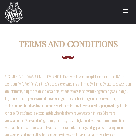
TERMS AND CONDITIONS
ALGEMENE VOORWAARDEN
---- OVERZICHT
Deze website wordt geëxploiteerd door Himoo BV. De
begrippen "wij", "we", "ons" en "onze" op deze site verwijzen naar Himoo BV. Himoo BV biedt deze website en
alle informatie, hulpmiddelen en diensten die je via deze website ter beschikking worden gesteld, aan jou -
de gebruiker - aan op voorwaarde dat je akkoord gaat met alle hierin opgenomen voorwaarden,
beleidslijnen en kennisgevingen. Door onze site te bezoeken en/of iets van ons te kopen, maak je gebruik
van onze "Dienst" en ga je akkoord met de volgende algemene voorwaarden (hierna "Algemene
Voorwaarden" of "Voorwaarden") genoemd, met inbegrip van bijkomende voorwaarden en beleidslijnen
waarnaar hierna wordt verwezen of waarnaar hierna een koppeling wordt geplaatst. Deze Algemene
Voorwaarden gelden voor alle gebruikers van de site, waaronder gebruikers die de site bezoeken,