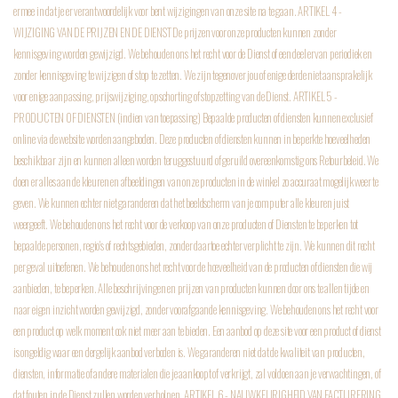
ermee in dat je er verantwoordelijk voor bent wijzigingen van onze site na te gaan.
ARTIKEL 4 -
WIJZIGING VAN DE PRIJZEN EN DE DIENST
De prijzen voor onze producten kunnen zonder
kennisgeving worden gewijzigd. We behouden ons het recht voor de Dienst of een deel ervan periodiek en
zonder kennisgeving te wijzigen of stop te zetten. We zijn tegenover jou of enige derde niet aansprakelijk
voor enige aanpassing, prijswijziging, opschorting of stopzetting van de Dienst.
ARTIKEL 5 -
PRODUCTEN OF DIENSTEN (indien van toepassing)
Bepaalde producten of diensten kunnen exclusief
online via de website worden aangeboden. Deze producten of diensten kunnen in beperkte hoeveelheden
beschikbaar zijn en kunnen alleen worden teruggestuurd of geruild overeenkomstig ons Retourbeleid. We
doen er alles aan de kleuren en afbeeldingen van onze producten in de winkel zo accuraat mogelijk weer te
geven. We kunnen echter niet garanderen dat het beeldscherm van je computer alle kleuren juist
weergeeft. We behouden ons het recht voor de verkoop van onze producten of Diensten te beperken tot
bepaalde personen, regio's of rechtsgebieden, zonder daartoe echter verplicht te zijn. We kunnen dit recht
per geval uitoefenen. We behouden ons het recht voor de hoeveelheid van de producten of diensten die wij
aanbieden, te beperken. Alle beschrijvingen en prijzen van producten kunnen door ons te allen tijde en
naar eigen inzicht worden gewijzigd, zonder voorafgaande kennisgeving. We behouden ons het recht voor
een product op welk moment ook niet meer aan te bieden. Een aanbod op deze site voor een product of dienst
is ongeldig waar een dergelijk aanbod verboden is. We garanderen niet dat de kwaliteit van producten,
diensten, informatie of andere materialen die je aankoopt of verkrijgt, zal voldoen aan je verwachtingen, of
dat fouten in de Dienst zullen worden verholpen.
ARTIKEL 6 - NAUWKEURIGHEID VAN FACTURERING