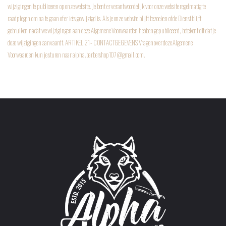
wijzigingen te publiceren op onze website. Je bent er verantwoordelijk voor onze website regelmatig te
raadplegen om na te gaan of er iets gewijzigd is. Als je onze website blijft bezoeken of de Dienst blijft
gebruiken nadat we wijzigingen aan deze Algemene Voorwaarden hebben gepubliceerd, betekent dit dat je
deze wijzigingen aanvaardt.
ARTIKEL 21 - CONTACTGEGEVENS
Vragen over deze Algemene
Voorwaarden kun je sturen naar alpha.barbershop107@gmail.com.